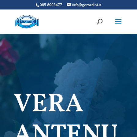
085 8003477
info@gerardini.it
VERA
ANTENU