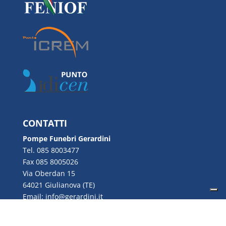
CONTATTI
Pompe Funebri Gerardini
Tel. 085 8003477
Fax 085 8005026
Via Oberdan 15
64021 Giulianova (TE)
Email:
info@gerardini.it
P.IVA 00726280670