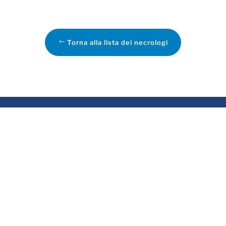
Torna alla lista dei necrologi
VIZI
ASSOCIATO
rvizio funebre
sa funeraria
evidenza funeraria
tela delle Volontà e
emazioni
crologie online