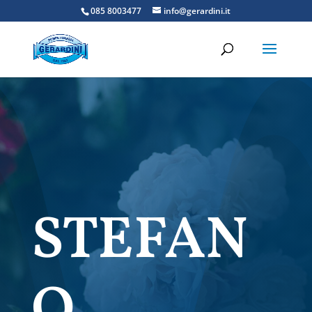
085 8003477
info@gerardini.it
STEFAN
O