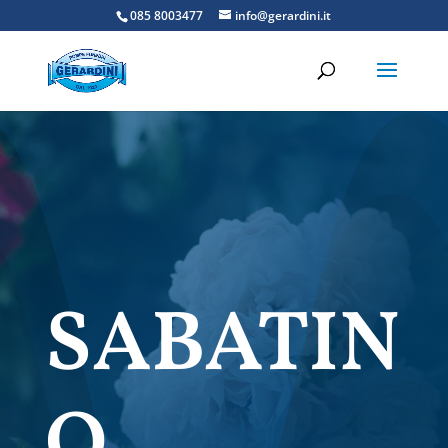
085 8003477
info@gerardini.it
SABATIN
O