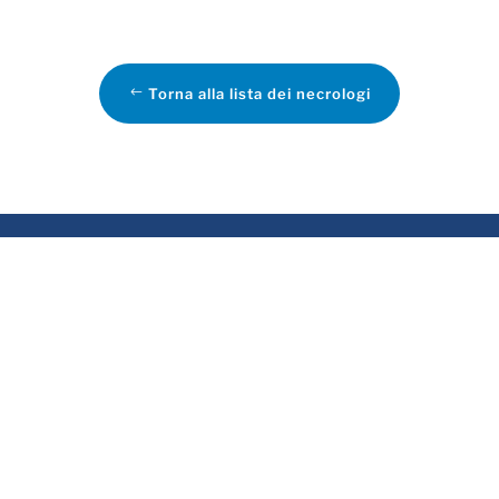
Torna alla lista dei necrologi
VIZI
ASSOCIATO
rvizio funebre
sa funeraria
evidenza funeraria
tela delle Volontà e
emazioni
crologie online