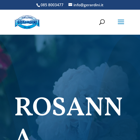
085 8003477
info@gerardini.it
ROSANN
A