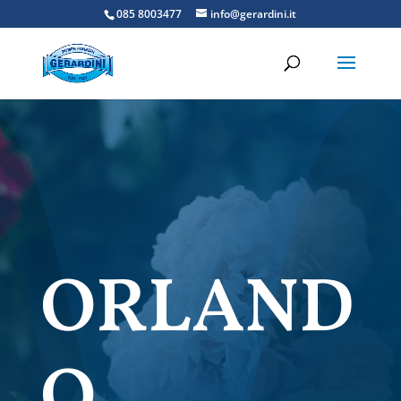
085 8003477
info@gerardini.it
ORLAND
O