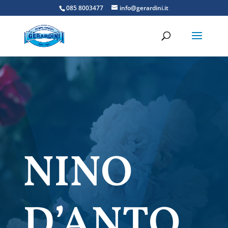
085 8003477
info@gerardini.it
NINO
D’ANTO