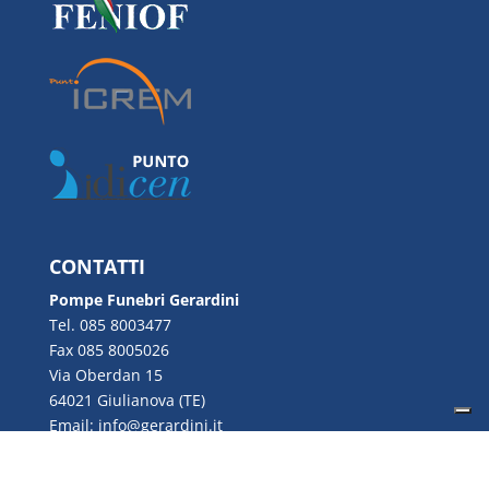
CONTATTI
Pompe Funebri Gerardini
Tel. 085 8003477
Fax 085 8005026
Via Oberdan 15
64021 Giulianova (TE)
Email:
info@gerardini.it
P.IVA 00726280670