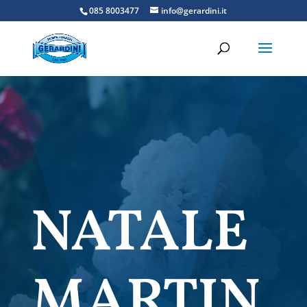
085 8003477
info@gerardini.it
NATALE
MARTIN