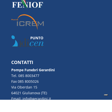
CONTATTI
Pompe Funebri Gerardini
Tel. 085 8003477
Fax 085 8005026
Via Oberdan 15
64021 Giulianova (TE)
Email:
info@gerardini.it
P.IVA 00726280670