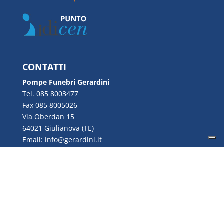
CONTATTI
Pompe Funebri Gerardini
Tel. 085 8003477
Fax 085 8005026
Via Oberdan 15
64021 Giulianova (TE)
Email:
info@gerardini.it
P.IVA 00726280670
Copyright © 2022 Gerardini S.n.c. | P.IVA