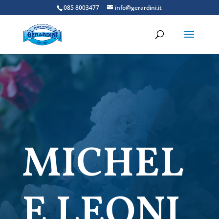
085 8003477
info@gerardini.it
MICHEL
E LEONI