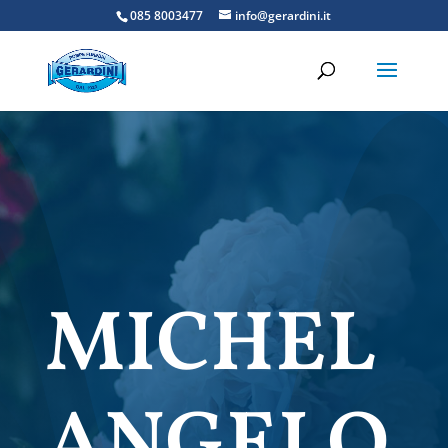
085 8003477
info@gerardini.it
MICHEL
ANGELO