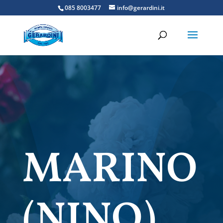
085 8003477
info@gerardini.it
MARINO
(NINO)