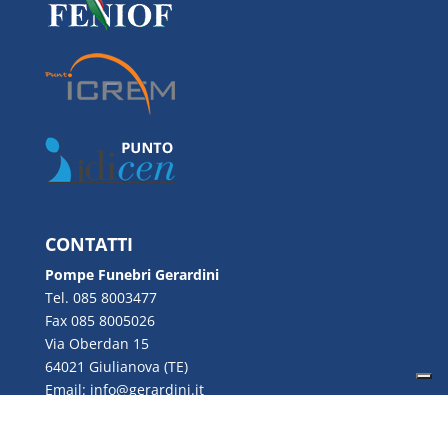
CONTATTI
Pompe Funebri Gerardini
Tel. 085 8003477
Fax 085 8005026
Via Oberdan 15
64021 Giulianova (TE)
Email:
info@gerardini.it
P.IVA 00726280670