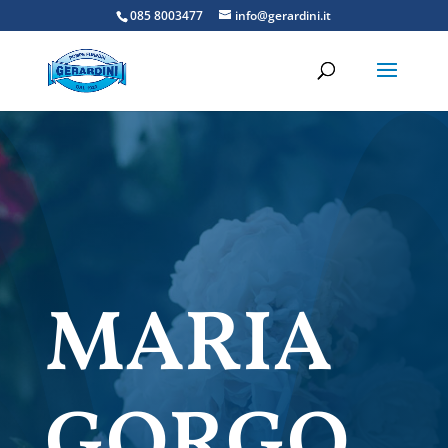
085 8003477
info@gerardini.it
MARIA
GORGO