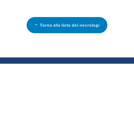
Torna alla lista dei necrologi
VIZI
ASSOCIATO
rvizio funebre
sa funeraria
evidenza funeraria
tela delle Volontà e
emazioni
crologie online