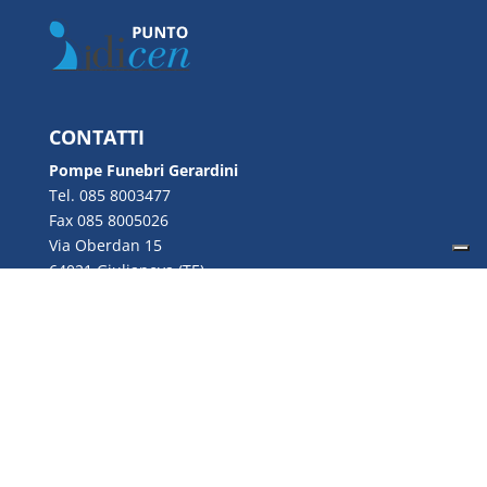
CONTATTI
Pompe Funebri Gerardini
Tel. 085 8003477
Fax 085 8005026
Via Oberdan 15
64021 Giulianova (TE)
Email:
info@gerardini.it
P.IVA 00726280670
Copyright © 2022 Gerardini S.n.c. | P.IVA
00726280670 | Web Design by
Genesi.it
|
Privacy