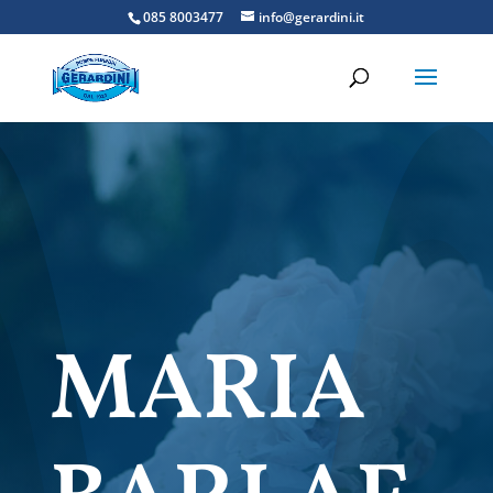
085 8003477
info@gerardini.it
MARIA