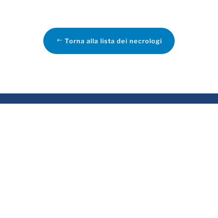
Torna alla lista dei necrologi
VIZI
ASSOCIATO
rvizio funebre
sa funeraria
evidenza funeraria
tela delle Volontà e
emazioni
crologie online