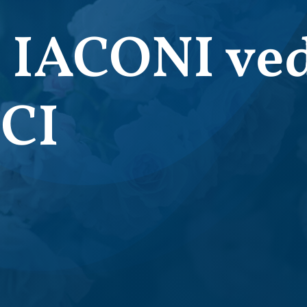
IACONI ved
CI