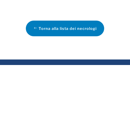
Torna alla lista dei necrologi
VIZI
ASSOCIATO
rvizio funebre
sa funeraria
evidenza funeraria
tela delle Volontà e
emazioni