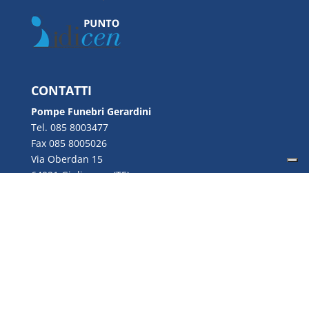
CONTATTI
Pompe Funebri Gerardini
Tel. 085 8003477
Fax 085 8005026
Via Oberdan 15
64021 Giulianova (TE)
Email:
info@gerardini.it
P.IVA 00726280670
Copyright © 2022 Gerardini S.n.c. | P.IVA