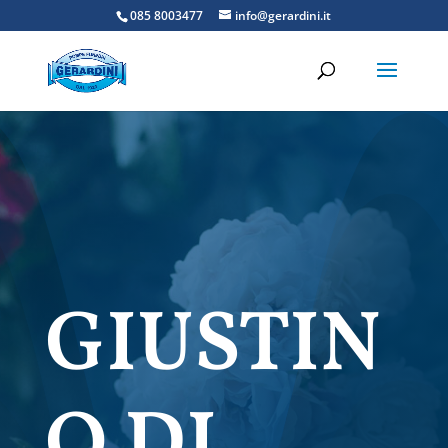
085 8003477
info@gerardini.it
GIUSTIN
O DI