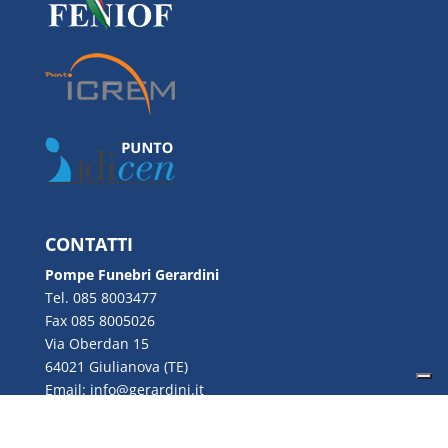
CONTATTI
Pompe Funebri Gerardini
Tel. 085 8003477
Fax 085 8005026
Via Oberdan 15
64021 Giulianova (TE)
Email:
info@gerardini.it
P.IVA 00726280670