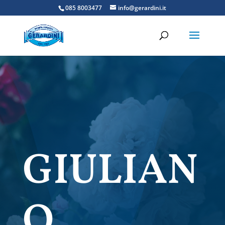
085 8003477
info@gerardini.it
GIULIAN
O