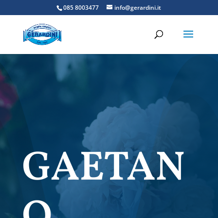
085 8003477
info@gerardini.it
GAETAN
O