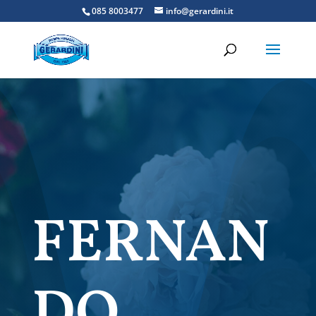
085 8003477
info@gerardini.it
FERNAN
DO