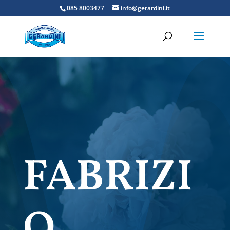
085 8003477
info@gerardini.it
FABRIZI
O