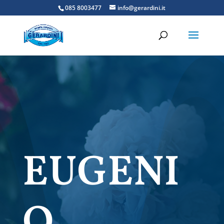
085 8003477
info@gerardini.it
EUGENI
O