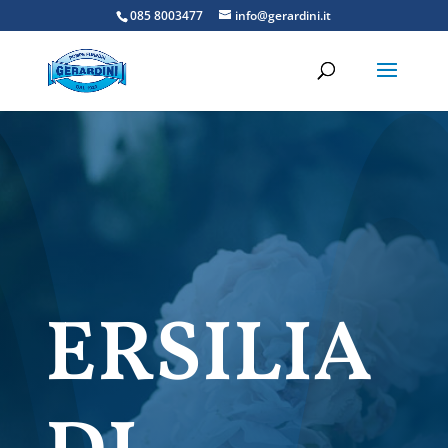
085 8003477
info@gerardini.it
ERSILIA