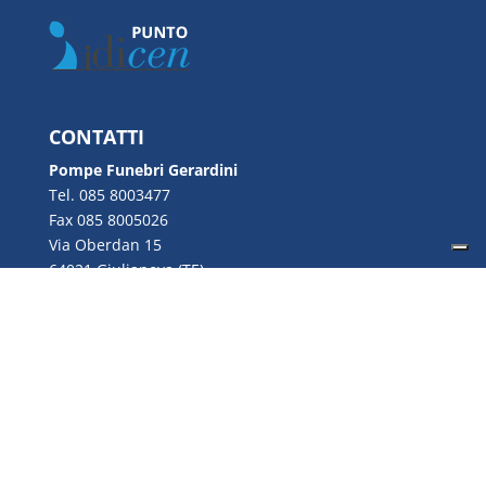
CONTATTI
Pompe Funebri Gerardini
Tel. 085 8003477
Fax 085 8005026
Via Oberdan 15
64021 Giulianova (TE)
Email:
info@gerardini.it
P.IVA 00726280670
Copyright © 2022 Gerardini S.n.c. | P.IVA
00726280670 | Web Design by
Genesi.it
|
Privacy