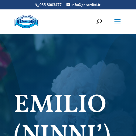
085 8003477
info@gerardini.it
EMILIO
(NINNI’)