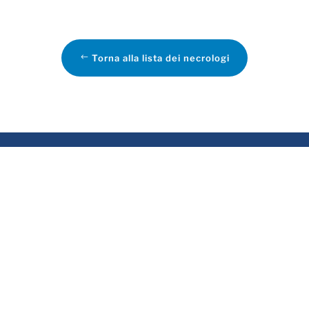
Torna alla lista dei necrologi
VIZI
ASSOCIATO
rvizio funebre
sa funeraria
evidenza funeraria
tela delle Volontà e
emazioni
crologie online