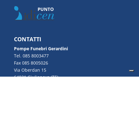
CONTATTI
Pompe Funebri Gerardini
Tel. 085 8003477
Fax 085 8005026
Via Oberdan 15
64021 Giulianova (TE)
Email:
info@gerardini.it
P.IVA 00726280670
Copyright © 2022 Gerardini S.n.c. | P.IVA
00726280670 | Web Design by
Genesi.it
|
Privacy