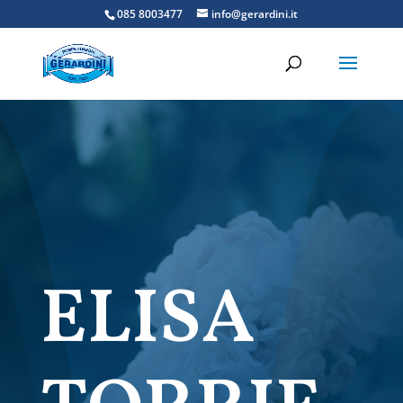
085 8003477
info@gerardini.it
ELISA