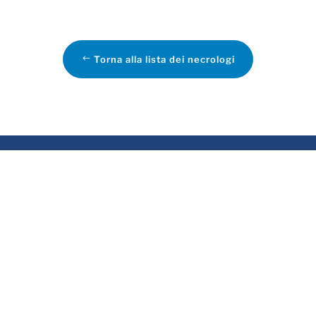
Torna alla lista dei necrologi
VIZI
ASSOCIATO
rvizio funebre
sa funeraria
evidenza funeraria
tela delle Volontà e
emazioni
crologie online