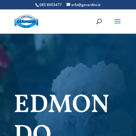
085 8003477
info@gerardini.it
EDMON
DO