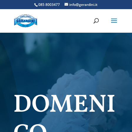
085 8003477
info@gerardini.it
DOMENI