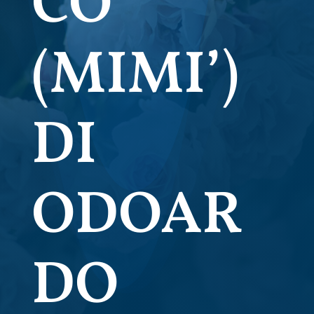
CO
(MIMI’)
DI
ODOAR
DO