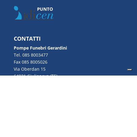
CONTATTI
Pompe Funebri Gerardini
Tel. 085 8003477
Fax 085 8005026
Via Oberdan 15
64021 Giulianova (TE)
Email:
info@gerardini.it
P.IVA 00726280670
Copyright © 2022 Gerardini S.n.c. | P.IVA
00726280670 | Web Design by
Genesi.it
|
Privacy