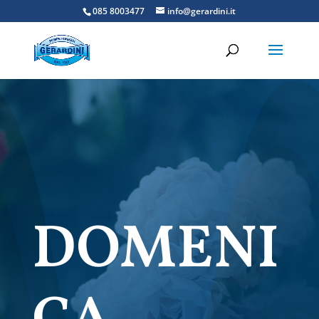
085 8003477
info@gerardini.it
DOMENI