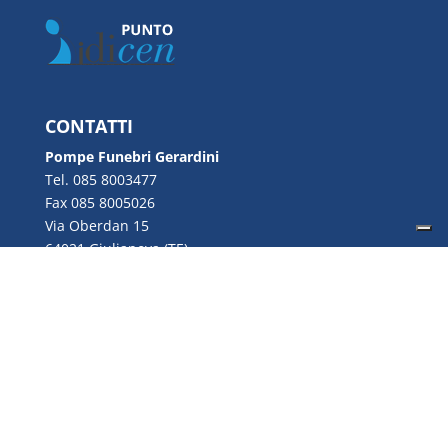
CONTATTI
Pompe Funebri Gerardini
Tel. 085 8003477
Fax 085 8005026
Via Oberdan 15
64021 Giulianova (TE)
Email:
info@gerardini.it
P.IVA 00726280670
Copyright © 2022 Gerardini S.n.c. | P.IVA
00726280670 | Web Design by
Genesi.it
|
Privacy