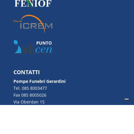
CONTATTI
Pompe Funebri Gerardini
Tel. 085 8003477
Fax 085 8005026
Via Oberdan 15
64021 Giulianova (TE)
Email:
info@gerardini.it
P.IVA 00726280670