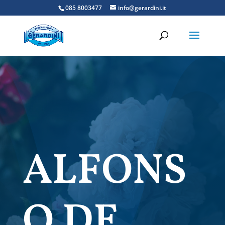
085 8003477
info@gerardini.it
ALFONS
O DE