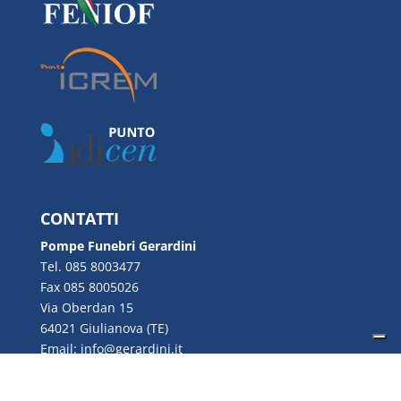
CONTATTI
Pompe Funebri Gerardini
Tel. 085 8003477
Fax 085 8005026
Via Oberdan 15
64021 Giulianova (TE)
Email:
info@gerardini.it
P.IVA 00726280670