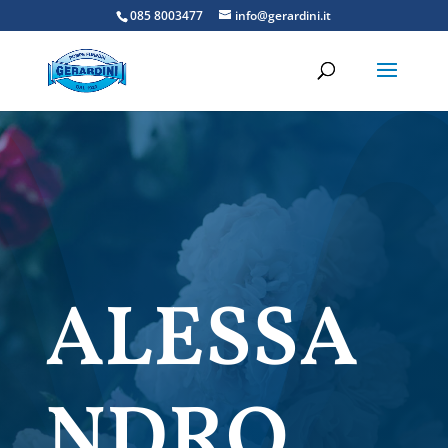
085 8003477
info@gerardini.it
ALESSA
NDRO