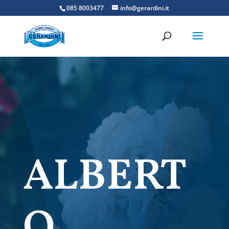
085 8003477
info@gerardini.it
ALBERT
O