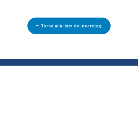
Torna alla lista dei necrologi
VIZI
ASSOCIATO
rvizio funebre
sa funeraria
evidenza funeraria
tela delle Volontà e
emazioni
crologie online